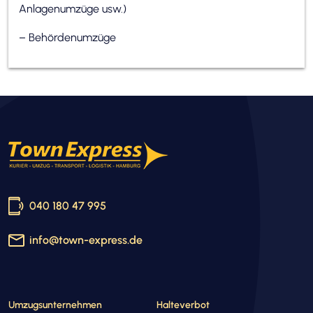
Anlagenumzüge usw.)
– Behördenumzüge
040 180 47 995
info@town-express.de
Umzugsunternehmen
Halteverbot